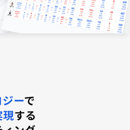
ロジー
で
実現
する
ティング