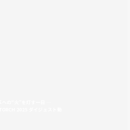
革への“火”を灯す一日 ―
 TORCH 2025 ダイジェスト動