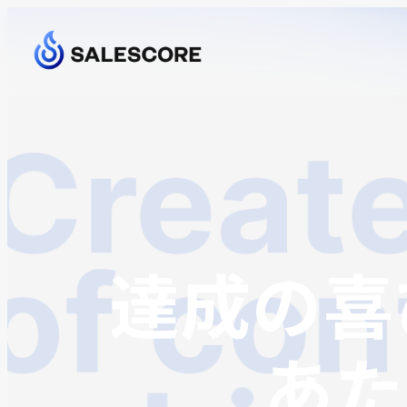
達成の喜
あた