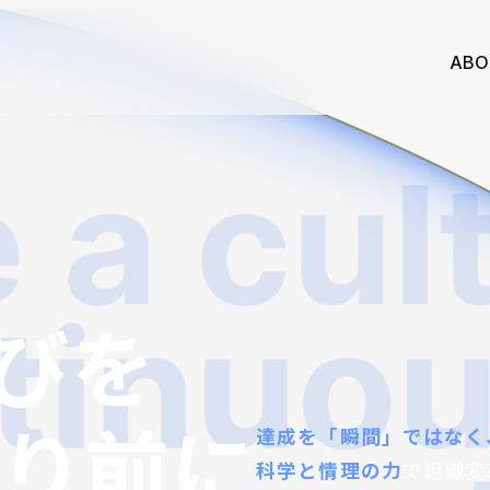
ABO
びを
り前に
達成を「瞬間」ではなく
科学と情理の力
で組織変