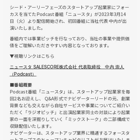
シード・アーリーフェーズのスタートアップ起業家にフォー
カスを当てたPodcast番組「ニュースタ」が2023年3月14
日（火）より配信開始され、初回番組に当社代表 中内が出
演いたしました。
番組内では事業ピッチを行なっており、当社の事業や提供価
値をご理解いただきやすい内容となっております。
▼視聴リンクはこちら
ニュースタ SALESCORE株式会社 代表取締役 中内 崇人
（Podcast）
■番組概要
Podcast番組「ニュースタ」は、スタートアップ起業家を毎
回2名お迎えし、 Q&A形式でナビゲーターリードの元、創業
背景なども交えながら自社サービスや事業についてご紹介い
ただく「ラジオピッチ」と出演起業家同士の対談により起業
家の一面を深掘りしていく「ミックストーク」の二部構成で
収録配信いたします。
ナビゲーターは、スタートアップ業界に精通するフォースタ
ートアップスのヒューマンキャピタリストがお届けいたしま