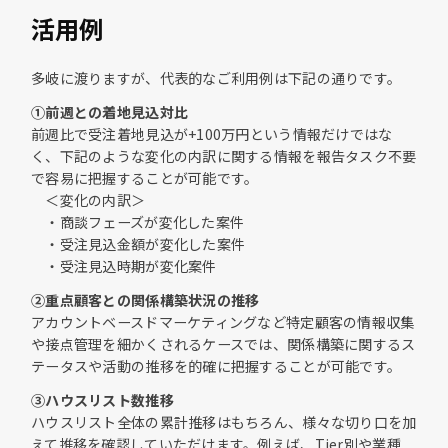
活用例
多岐に渡りますが、代表的なご利用例は下記の通りです。
①前週との着地見込対比
前週比で受注着地見込が+100万円という情報だけではな
く、下記のような変化の内訳に関する情報を報告タスク不要
で容易に把握することが可能です。
＜変化の内訳＞
・商談フェーズが変化した案件
・受注見込金額が変化した案件
・受注見込時期が変化案件
②重点顧客との関係構築状況の推移
アカウントベースドマーケティングなど特定顧客の情報収集
や接点管理を細かくされるケースでは、関係構築に関するス
テータスや活動の推移を的確に把握することが可能です。
③ハウスリスト数推移
ハウスリスト全体の累計推移はもちろん、様々な切り口を加
えて推移を確認していただけます。例えば、Tier別や業種