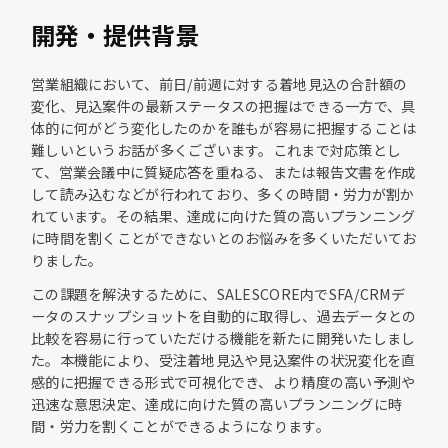
開発・提供背景
営業組織において、前日/前週に対する着地見込の合計額の
変化、見込案件の最新ステータスの把握はできる一方で、具
体的に何がどう変化したのかを誰もが容易に把握することは
難しいというお話が多くございます。これまで対応策とし
て、営業会議中に質疑応答を重ねる、または報告文書を作成
して読み込むなどが行われており、多くの時間・労力が割か
れています。その結果、達成に向けた質の高いプランニング
に時間を割くことができないとのお悩みを多くいただいてお
りました。
この課題を解決するために、SALESCORE内でSFA/CRMデ
ータのスナップショットを自動的に取得し、過去データとの
比較を容易に行っていただける機能を新たに開発いたしまし
た。本機能により、受注着地見込や見込案件の状況変化を直
感的に把握できる形式で可視化でき、より精度の高い予測や
迅速な意思決定、達成に向けた質の高いプランニングに時
間・労力を割くことができるようになります。