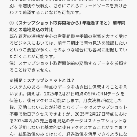
別、部署別や役職別、さらにこれらにリードソースを掛け合
わせて確認することなども可能です。
④（スナップショット取得開始から1年経過すると）前年同
期との着地見込の対比
既存顧客の深耕が中心の営業組織や季節の影響を大きく受け
るビジネスにおいては、前年同期比で着地見込を確認したい
というご要望が多く、そのような場合にも容易に把握してい
ただくことが可能です。
注）スナップショット取得開始前の変動するデータを参照す
ることはできません。
※補足：スナップショットとは？
システムのある一時点のデータを抜き出し保管することを言
います。例えば、2025年2月27日時点のSFA/CRMデータを
保管し、後日アクセス可能にします。月次決算が確定した
後、変動しないことが前提となるデータはスナップショット
不要で後日アクセスできますが、2025年2月27日時点におけ
る2025年2月の売上着地見込のデータはスナップショットな
どを活用しないと基本的に後日アクセスすることができませ
ん。結果数値のみではなく、経過数値を活用できるようにな