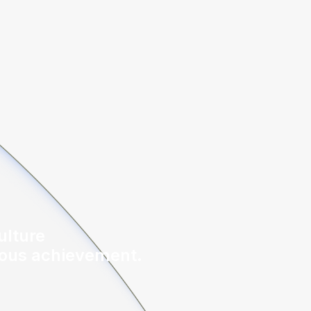
ulture
uous achievement.