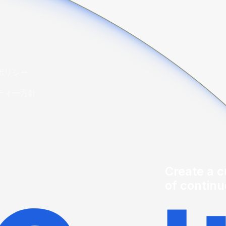
ポリシー
ティー方針
Create a c
of contin