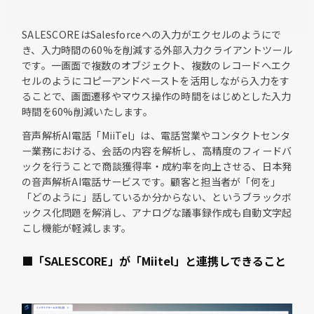
SALESCOREはSalesforceへの入力がエクセルのようにで
き、入力時間の60%を削減する外部入力クライアントツール
です。一画面で複数のオブジェクト、複数のレコードへエク
セルのようにコピーアンドペーストを活用しながら入力をす
ることで、画面遷移やマウス操作の時間をはじめとした入力
時間を60%削減いたします。
音声解析AI電話「MiiTel」は、電話営業やコンタクトセンタ
ー業務における、会話の内容を解析し、高精度のフィードバ
ックを行うことで商談獲得率・成約率を向上させる、日本発
の音声解析AI電話サービスです。顧客と担当者が「何を」
「どのように」話しているか分からない、というブラックボ
ックス化問題を解消し、アナログな議事録作成も自動文字起
こし機能が軽減します。
■「SALESCORE」が「Miitel」と連携しできること